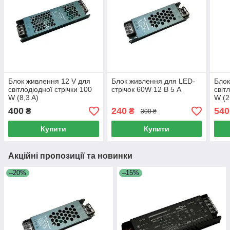
Блок живлення 12 V для
Блок живлення для LED-
Блок
світлодіодної стрічки 100
стрічок 60W 12 В 5 А
світ
W (8,3 A)
W (2
400
240
540
₴
₴
300 ₴
Купити
Купити
Акційні пропозиції та новинки
–20%
–15%