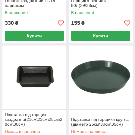
Горщик квадратний 11Л з
Горщик з тканини
парником
50Л(39\38см)
В наявності
В наявності
330
155
₴
₴
Купити
Купити
Підставка під горщик
квадратна(21см\23см\25см\2
Підставки під горщики кругла
8см\30см)
(діаметр 25см\30см\35см)
Немає в наявності
Немає в наявності