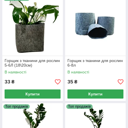
У нашому каталозі представлені горщики із поліефірного
волокна об'ємом від 5 до 100 літрів. Такі вироби підходять
для вирощування рослин як досвідченим садівникам, так і
початківцям. Прості в експлуатації та догляді.
М'які горщики мають набагато меншу вагу, ніж керамічні та
навіть пластмасові, завдяки чому рослину легше
транспортувати. Замовлення може бути оптовим та
роздрібним. Звертайтесь до наших консультантів за деталями
оформлення заявки.
Горщик з тканини для рослин
Горщик з тканини для рослин
5-6Л (18\20см)
6-8л
В наявності
В наявності
33
35
₴
₴
Купити
Купити
Топ продажів
Топ продажів