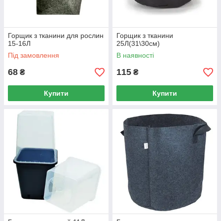
Горщик з тканини для рослин
Горщик з тканини
15-16Л
25Л(31\30см)
Під замовлення
В наявності
68
115
₴
₴
Купити
Купити