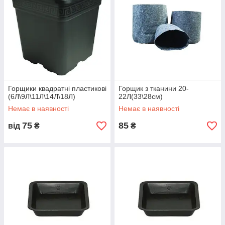
Горщики квадратні пластикові
Горщик з тканини 20-
(6Л\9Л\11Л\14Л\18Л)
22Л(33\28см)
Немає в наявності
Немає в наявності
75
85
від
₴
₴