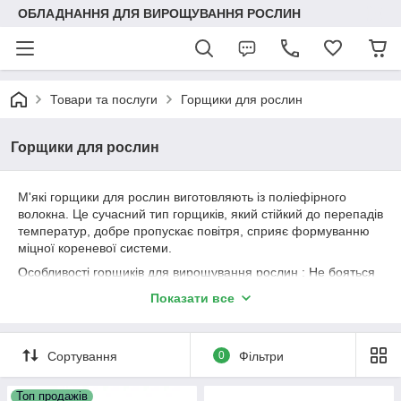
ОБЛАДНАННЯ ДЛЯ ВИРОЩУВАННЯ РОСЛИН
Товари та послуги
Горщики для рослин
Горщики для рослин
М'які горщики для рослин виготовляють із поліефірного
волокна. Це сучасний тип горщиків, який стійкий до перепадів
температур, добре пропускає повітря, сприяє формуванню
міцної кореневої системи.
Особливості горщиків для вирощування рослин : Не бояться
UV променів, перепадів температур. Не схильні до впливу
Показати все
цвілі та грибків. Пропускають повітря, забезпечуючи доступ
кисню до коріння. Перешкоджають переливу води та гниття у
вогкості. Екологічні, не завдають шкоди людині та рослині.
Сортування
0
Фільтри
Висока міцність, стійкість до стирання. Завдяки цим
властивостям м'які горщики активно використовуються для
професійного вирощування рослин.
Топ продажів