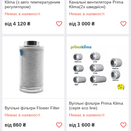
Klima (з авто температурним
Канальні вентилятори Prima
регулятором)
Klima(2х швидкісні)
Немає в наявності
Немає в наявності
4 120
3 000
від
₴
від
₴
Вугільні фільтри Prima Klima
Вугільні фільтри Flower Filter
(серія eco line)
Немає в наявності
Немає в наявності
860
1 600
від
₴
від
₴