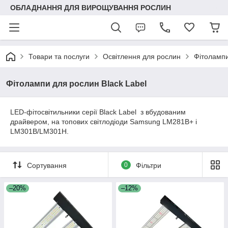
ОБЛАДНАННЯ ДЛЯ ВИРОЩУВАННЯ РОСЛИН
Товари та послуги
Освітлення для рослин
Фітолампи
Фітолампи для рослин Black Label
LED-фітосвітильники серії Black Label з вбудованим
драйвером, на топових світлодіоди Samsung LM281B+ і
LM301B/LM301H.
Сортування
0
Фільтри
–20%
–12%