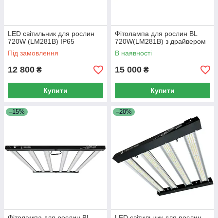
LED світильник для рослин
Фітолампа для рослин BL
720W (LM281B) IP65
720W(LM281B) з драйвером
Під замовлення
В наявності
12 800
15 000
₴
₴
Купити
Купити
–15%
–20%
Фітолампа для рослин BL
LED світильник для рослин