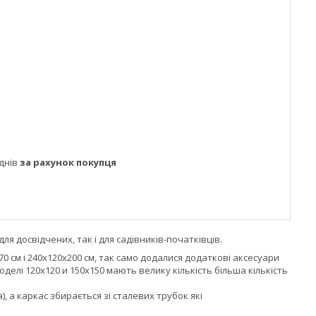
днів
за рахунок покупця
для досвідчених, так і для садівників-початківців.
70 см і 240x120x200 см, так само додалися додаткові аксесуари
оделі 120х120 и 150х150 мають велику кількість більша кількість
), а каркас збирається зі сталевих трубок які