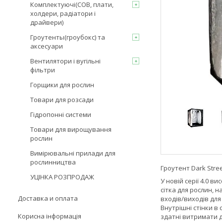
Комплектуючі(COB, плати,
холдери, радіатори і
драйвери)
Гроутенты(гроубокс) та
аксесуари
Вентилятори і вугільні
фільтри
Горщики для рослин
Товари для розсади
Гідропонні системи
Товари для вирощування
рослин
Вимірювальні прилади для
рослинництва
Гроутент Dark Stree
УЦІНКА РОЗПРОДАЖ
У новій серії 4.0 
сітка для рослин, н
Доставка и оплата
входів/виходів для
Внутрішні стінки в 
Корисна інформація
здатні витримати д