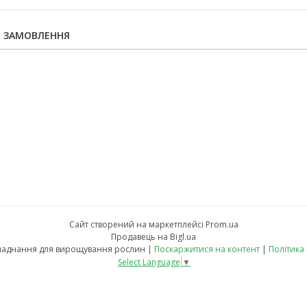
Я ЗАМОВЛЕННЯ
Сайт створений на маркетплейсі
Prom.ua
Продавець на Bigl.ua
fito-led.in.ua - обладнання для вирощування рослин |
Поскаржитися на контент
|
Політика
Select Language
▼