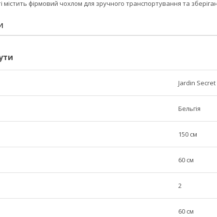
ті містить фірмовий чохлом для зручного транспортування та зберіга
И
ути
Jardin Secret
Бельгія
150 см
60 см
2
60 см