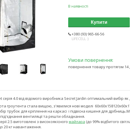
В наявності
Купити
+380 (93) 965-66-56
LIFECELL :)
повернення товару протягом 14 
t серія 4.0 від відомого виробника Secret Jardin оптимальний вибір як 
висота гроутента стала вищою, з'явилися нові моделі 60х60х158120x60x1
абір трубок для кріплення на каркасі і підвісна кишеня для дрібниць.М
 під'єднання вентиляції та решти обладнання.
серії 2.5 виготовлені з високоякісного
майлара
(до 99% відбитого світла
о 20 кг навантаження.