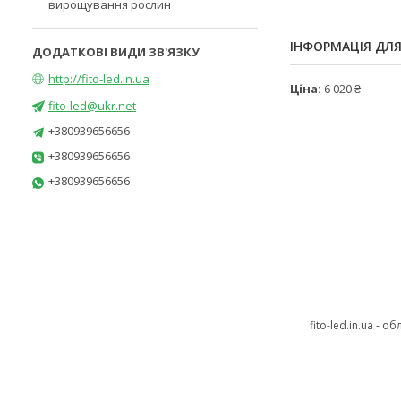
вирощування рослин
ІНФОРМАЦІЯ ДЛ
http://fito-led.in.ua
Ціна:
6 020 ₴
fito-led@ukr.net
+380939656656
+380939656656
+380939656656