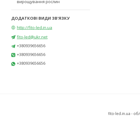
вирощування рослин
http://fito-led.in.ua
fito-led@ukr.net
+380939656656
+380939656656
+380939656656