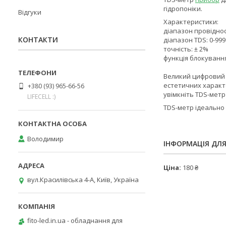
гідропоніки.
Відгуки
Характеристики:
діапазон провідност
КОНТАКТИ
діапазон TDS: 0-99
точність: ± 2%
функція блокування
Великий цифровий д
естетичних характе
+380 (93) 965-66-56
увімкніть TDS-метр 
LIFECELL :)
TDS-метр ідеально 
Володимир
ІНФОРМАЦІЯ ДЛ
Ціна:
180 ₴
вул.Красилівська 4-А, Київ, Україна
fito-led.in.ua - обладнання для