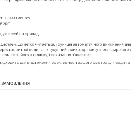
і: 0-9990 мкС/см
99 ppm
, дисплей на приладі.
исплей, що легко читається, і функція автоматичного вимкнення для 
ристик питної води та як сукупний індикатор присутності широкого сп
і помістіть його в склянку, і показання з'являться.
підходить для відстеження ефективності вашого фільтра для води та
Я ЗАМОВЛЕННЯ