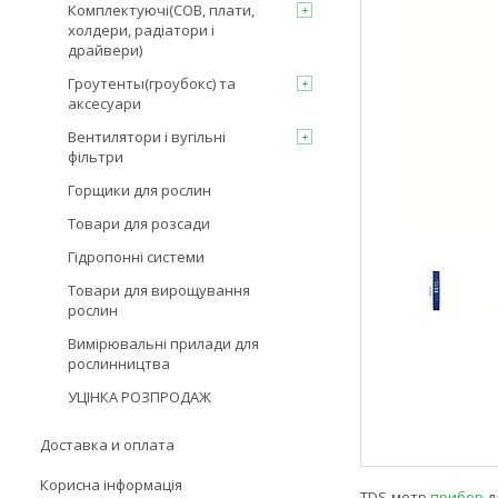
Комплектуючі(COB, плати,
холдери, радіатори і
драйвери)
Гроутенты(гроубокс) та
аксесуари
Вентилятори і вугільні
фільтри
Горщики для рослин
Товари для розсади
Гідропонні системи
Товари для вирощування
рослин
Вимірювальні прилади для
рослинництва
УЦІНКА РОЗПРОДАЖ
Доставка и оплата
Корисна інформація
TDS-метр
прибор
д