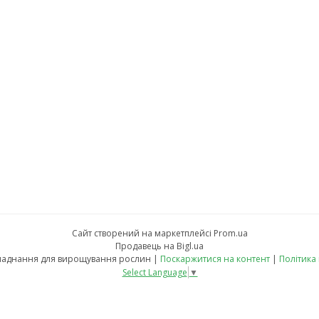
Сайт створений на маркетплейсі
Prom.ua
Продавець на Bigl.ua
fito-led.in.ua - обладнання для вирощування рослин |
Поскаржитися на контент
|
Політика
Select Language
▼