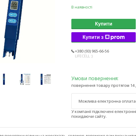
В наявності
Купити
Купити з
+380 (93) 965-66-56
LIFECELL :)
повернення товару протягом 14 
У компанії підключені електронн
покидаючи сайту.
ля перевірки рідини на жорсткість, солемер допоможе вам визначити 