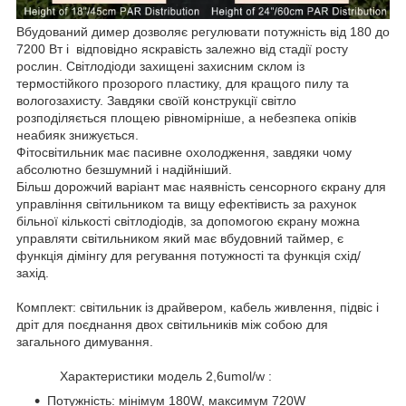
Вбудований димер дозволяє регулювати потужність від 180 до
7200 Вт і відповідно яскравість залежно від стадії росту
рослин. Світлодіоди захищені захисним склом із
термостійкого прозорого пластику, для кращого пилу та
вологозахисту. Завдяки своїй конструкції світло
розподіляється площею рівномірніше, а небезпека опіків
неабияк знижується.
Фітосвітильник має пасивне охолодження, завдяки чому
абсолютно безшумний і надійніший.
Більш дорожчий варіант має наявність сенсорного єкрану для
управління світильником та вищу ефектівисть за рахунок
більної кількості світлодіодів, за допомогою єкрану можна
управляти світильником який має вбудовний таймер, є
функція дімінгу для регування потужності та функція схід/
захід.
Комплект: світильник із драйвером, кабель живлення, підвіс і
дріт для поєднання двох світильників між собою для
загального димування.
Характеристики модель 2,6umol/w :
Потужність: мінімум 180W, максимум 720W