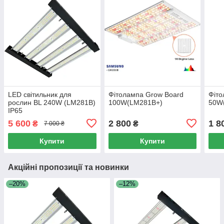
LED світильник для
Фітолампа Grow Board
Фіто
рослин BL 240W (LM281B)
100W(LM281B+)
50W
IP65
5 600
2 800
1 8
₴
₴
7 000 ₴
Купити
Купити
Акційні пропозиції та новинки
–20%
–12%