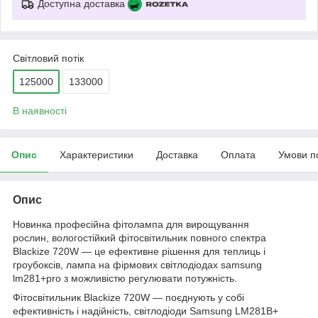
Доступна доставка
Світловий потік
125000
133000
В наявності
Опис
Характеристики
Доставка
Оплата
Умови п
Опис
Новинка професійна фітолампа для вирощування
рослин, вологостійкий фітосвітильник повного спектра
Blackize 720W — це ефективне рішення для теплиць і
гроубоксів, лампа на фірмових світлодіодах samsung
lm281+pro з можливістю регулювати потужність.
Фітосвітильник Blackize 720W — поєднують у собі
ефективність і надійність, світлодіоди Samsung LM281B+