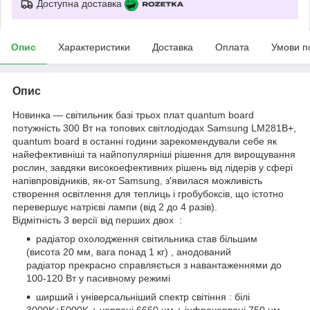
Доступна доставка
Опис
Характеристики
Доставка
Оплата
Умови п
Опис
Новинка — світильник базі трьох плат quantum board
потужність 300 Вт на топових світлодіодах Samsung LM281B+,
quantum board в останні години зарекомендували себе як
найефективніші та найпопулярніші рішення для вирощування
рослин, завдяки високоефективних рішень від лідерів у сфері
напівпровідників, як-от Samsung, з'явилася можливість
створення освітлення для теплиць і гробубоксів, що істотно
перевершує натрієві лампи (від 2 до 4 разів).
Відмітність 3 версії від перших двох :
радіатор охолодження світильника став більшим
(висота 20 мм, вага понад 1 кг) , анодований
радіатор прекрасно справляється з навантаженнями до
100-120 Вт у пасивному режимі
ширший і універсальніший спектр світіння : білі
3000K+5000K + червоні 6660 нм + інфрачервоні 750 нм