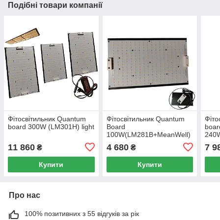
Подібні товари компанії
Фітосвітильник Quantum
Фітосвітильник Quantum
Фіто
board 300W (LM301H) light
Board
boar
100W(LM281B+MeanWell)
240
11 860
4 680
7 9
₴
₴
Купити
Купити
Про нас
100% позитивних з 55 відгуків за рік