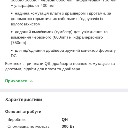
+ ультрафіолет 400 нм
надійна комутація плати з драйвером і дротами, за
допомогою герметичних кабельних з'єднувачів із
вологозахистом
доданий вмик/вимик (тумблер) для увімкнення та
вимкнення червоного (660nm) й інфрачервоного
(750nm)
для під'єднання драйвера зручний конектор формату
DC
Комплект: три плати QB, драйвер із повною комутацією та
дротами, підвіси для плати та драйвера.
Приховати
Характеристики
Основні атрибути
Виробник
QH
Споживана потужність
300 Вт