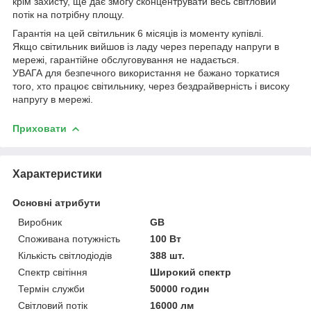
крім захисту, ще дає змогу сконцентрувати весь світловий
потік на потрібну площу.
Гарантія на цей світильник 6 місяців із моменту купівлі.
Якщо світильник вийшов із ладу через перепаду напруги в
мережі, гарантійне обслуговування не надається.
УВАГА для безпечного використання не бажано торкатися
того, хто працює світильнику, через бездрайверність і високу
напругу в мережі.
Приховати
Характеристики
Основні атрибути
Виробник
GB
Споживана потужність
100 Вт
Кількість світлодіодів
388 шт.
Спектр світіння
Широкий спектр
Термін служби
50000 годин
Світловий потік
16000 лм