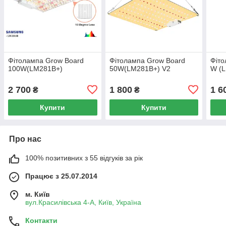
Фітолампа Grow Board
Фітолампа Grow Board
Фіто
100W(LM281B+)
50W(LM281B+) V2
W (
2 700
1 800
1 6
₴
₴
Купити
Купити
Про нас
100% позитивних з 55 відгуків за рік
Працює з 25.07.2014
м. Київ
вул.Красилівська 4-А, Київ, Україна
Контакти