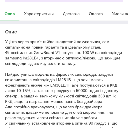
Опис
Характеристики
Доставка
Оплата
Умови п
Опис
Уцінка через прим'ятий/пошкоджений пакувальник, сам
світильник на повній гарантії та в ідеальному стані.
Фітосвітильник GrowBoard V1 потужність 100 W на світлодіоди
samsung lm281B+, з вторинною оптикою/лінзою, що захищає
світлодіоди від впливу вологи та пилу.
Найдоступніша модель на фірмових світлодіоди, завдяки
використанню світлодіодів LM281B+ що хоч і мають
ефективність нижче ніж LM301B/Н, але поступаються в ККД
лише 10-15%, за такого ж ресурсу на 50000 годин і вдалому
спектрі, а завдяки великому кількості світлодіодів 338 шт. їх
ККД вище, а нагрівання менше навіть без драйвера.
Але потрібно враховувати, що через брак драйвера
світильник даватиме непомітне для очей мерехтіння, і не
рекомендується чіпати світильник під час роботи.
У світильнику встановлена вторинна оптика 90 градусів, що,