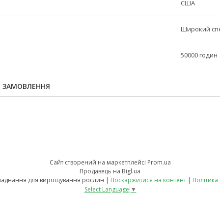
США
Широкий сп
50000 годин
Я ЗАМОВЛЕННЯ
Сайт створений на маркетплейсі
Prom.ua
Продавець на Bigl.ua
fito-led.in.ua - обладнання для вирощування рослин |
Поскаржитися на контент
|
Політика
Select Language
▼