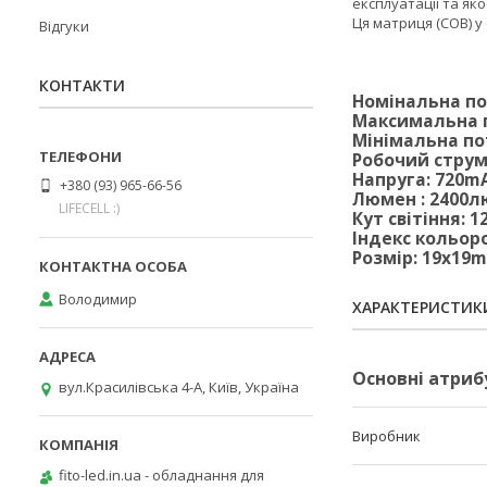
експлуатації та якос
Ця матриця (COB) у
Відгуки
КОНТАКТИ
Номінальна по
Максимальна п
Мінімальна по
Робочий струм:
Напруга: 720m
+380 (93) 965-66-56
Люмен : 2400
LIFECELL :)
Кут світіння: 1
Індекс кольоро
Розмір: 19x19
Володимир
ХАРАКТЕРИСТИК
Основні атриб
вул.Красилівська 4-А, Київ, Україна
Виробник
fito-led.in.ua - обладнання для