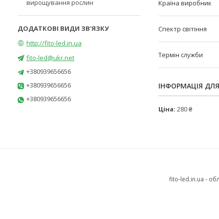
вирощування рослин
Країна виробник
Спектр світіння
http://fito-led.in.ua
Термін служби
fito-led@ukr.net
+380939656656
+380939656656
ІНФОРМАЦІЯ ДЛ
+380939656656
Ціна:
280 ₴