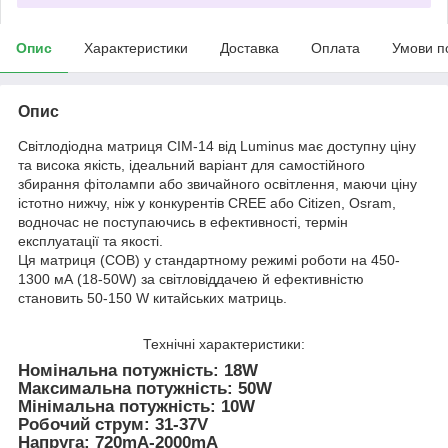
Опис
Характеристики
Доставка
Оплата
Умови п
Опис
Світлодіодна матриця CIM-14 від Luminus має доступну ціну
та висока якість, ідеальний варіант для самостійного
збирання фітолампи або звичайного освітлення, маючи ціну
істотно нижчу, ніж у конкурентів CREE або Citizen, Osram,
водночас не поступаючись в ефективності, термін
експлуатації та якості.
Ця матриця (COB) у стандартному режимі роботи на 450-
1300 мА (18-50W) за світловіддачею й ефективністю
становить 50-150 W китайських матриць.
Технічні характеристики:
Номінальна потужність: 18W
Максимальна потужність: 50W
Мінімальна потужність: 10W
Робочий струм: 31-37V
Напруга: 720mA-2000mA