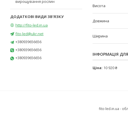
вирощування рослин
Висота
Довжина
http://fito-led.in.ua
fito-led@ukr.net
Ширина
+380939656656
+380939656656
ІНФОРМАЦІЯ ДЛ
+380939656656
Ціна:
10 920 ₴