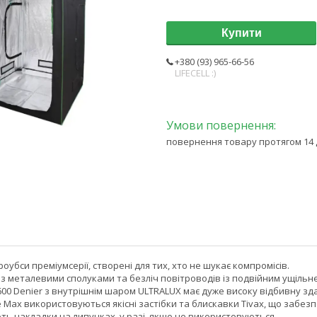
Купити
+380 (93) 965-66-56
LIFECELL :)
повернення товару протягом 14 
оубси преміумсерії, створені для тих, хто не шукає компромісів.
із металевими сполуками та безліч повітроводів із подвійним ущільн
 600 Denier з внутрішнім шаром ULTRALUX має дуже високу відбивну зда
e Max використовуються якісні застібки та блискавки Tivax, що забе
ть накладки на липучках, у разі, якщо не використовуються.