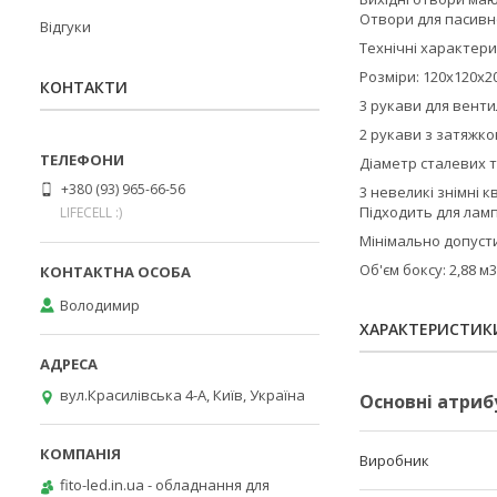
Отвори для пасивно
Відгуки
Технічні характери
Розміри: 120x120x2
КОНТАКТИ
3 рукави для венти
2 рукави з затяжк
Діаметр сталевих т
+380 (93) 965-66-56
3 невеликі знімні 
Підходить для лам
LIFECELL :)
Мінімально допуст
Об'єм боксу: 2,88 м3
Володимир
ХАРАКТЕРИСТИК
вул.Красилівська 4-А, Київ, Україна
Основні атриб
Виробник
fito-led.in.ua - обладнання для