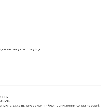
днів
за рахунок покупця
енням.
тність.
зпечують дуже щільне закриття без проникнення світла назовні.