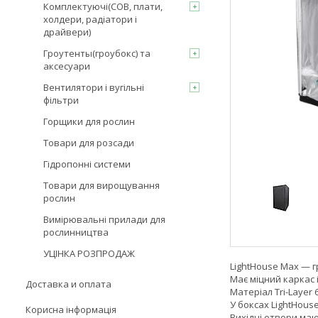
Комплектуючі(COB, плати,
холдери, радіатори і
драйвери)
Гроутенты(гроубокс) та
аксесуари
Вентилятори і вугільні
фільтри
Горщики для рослин
Товари для розсади
Гідропонні системи
Товари для вирощування
рослин
Вимірювальні прилади для
рослинництва
УЦІНКА РОЗПРОДАЖ
LightHouse Max — гр
Має міцний каркас 
Доставка и оплата
Матеріал Tri-Layer
У боксах LightHous
Корисна інформація
Вихідні отвори маю