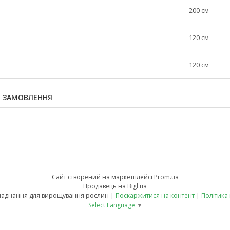
200 см
120 см
120 см
Я ЗАМОВЛЕННЯ
Сайт створений на маркетплейсі
Prom.ua
Продавець на Bigl.ua
fito-led.in.ua - обладнання для вирощування рослин |
Поскаржитися на контент
|
Політика
Select Language
▼