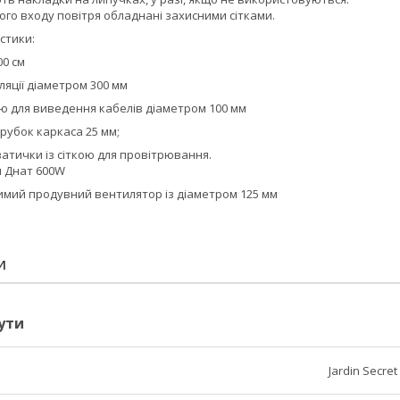
го входу повітря обладнані захисними сітками.
стики:
00 см
ляції діаметром 300 мм
ою для виведення кабелів діаметром 100 мм
рубок каркаса 25 мм;
кватички із сіткою для провітрювання.
п Днат 600W
имий продувний вентилятор із діаметром 125 мм
И
ути
Jardin Secret