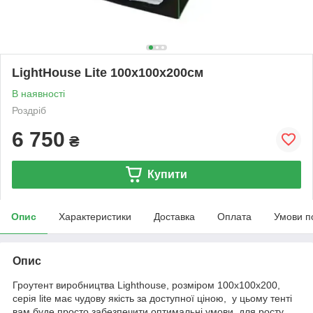
LightHouse Lite 100x100x200см
В наявності
Роздріб
6 750
₴
Купити
Опис
Характеристики
Доставка
Оплата
Умови п
Опис
Гроутент виробництва Lighthouse, розміром 100х100х200,
серія lite має чудову якість за доступної ціною, у цьому тенті
вам буде просто забезпечити оптимальні умови для росту