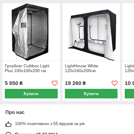
Гроубокс Cultibox Light
LightHouse White
Ligh
Plus 100x100x200 см
120x240x200см
120
5 650
19 260
10 
₴
₴
Купити
Купити
Про нас
100% позитивних з 55 відгуків за рік