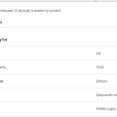
тильник 12 місяців із моменту купівлі.
И
ути
GB
ість
70 Вт
дів
224 шт.
Широкий сп
50000 годин