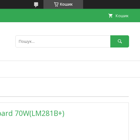
Кошик
Кошик
oard 70W(LM281B+)