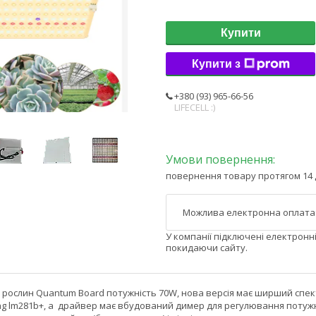
Купити
Купити з
+380 (93) 965-66-56
LIFECELL :)
повернення товару протягом 14 
У компанії підключені електронн
покидаючи сайту.
я рослин Quantum Board потужність 70W, нова версія має ширший спе
ng lm281b+, а драйвер має вбудований димер для регулювання потужн