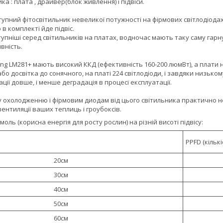
а : плата , драйвер(блок живлення) і підвіси.
упний фітосвітильник невеликої потужності на фірмових світлодіодах,
 в комплекті йде підвіс.
тупніші серед світильників на платах, водночас мають таку саму гар
ивність.
g LM281+ мають високий ККД (ефективність 160-200 люмВт), а плати на
 або досвітка до сонячного, на платі 224 світлодіоди, і завдяки низь
ації довше, і менше деградація в процесі експлуатації.
 охолодженню і фірмовим диодам від цього світильника практично не
нтиляції ваших теплиць і гроубоксів.
оль (корисна енергія для росту рослин) на різній висоті підвісу:
PPFD (кільк
20см
30см
40см
50см
60см