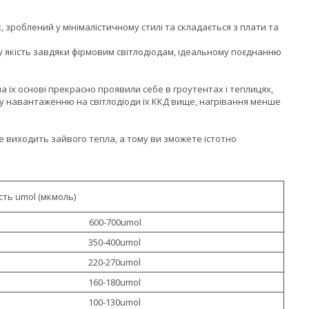
 зроблений у мінімалістичному стилі та складається з плати та
ну якість завдяки фірмовим світлодіодам, ідеальному поєднанню
 їх основі прекрасно проявили себе в гроутентах і теплицях,
кому навантаженню на світлодіоди їх ККД вище, нагрівання менше
 виходить зайвого тепла, а тому ви зможете істотно
ість umol (мкмоль)
600-700umol
350-400umol
220-270umol
160-180umol
100-130umol