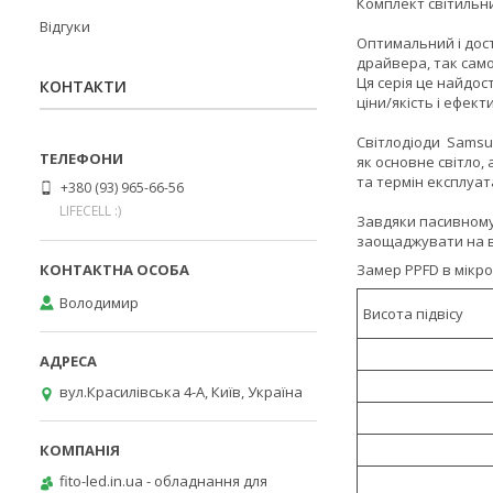
Комплект світильник
Відгуки
Оптимальний і дост
драйвера, так само
Ця серія це найдос
КОНТАКТИ
ціни/якість і ефект
Світлодіоди Samsun
як основне світло,
та термін експлуат
+380 (93) 965-66-56
LIFECELL :)
Завдяки пасивному
заощаджувати на ве
Замер PPFD в мікром
Володимир
Висота підвісу
вул.Красилівська 4-А, Київ, Україна
fito-led.in.ua - обладнання для