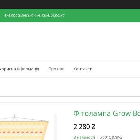
вул.Красилівська 4-А, Київ, Україна
Корисна інформація
Про нас
Контакти
Фітолампа Grow B
2 280 ₴
В наявності
Код:
QB70V2