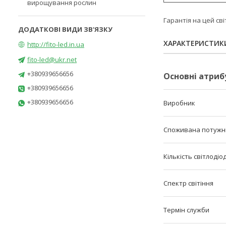
вирощування рослин
Гарантія на цей сві
ХАРАКТЕРИСТИК
http://fito-led.in.ua
fito-led@ukr.net
+380939656656
Основні атриб
+380939656656
+380939656656
Виробник
Споживана потужн
Кількість світлодіо
Спектр світіння
Термін служби