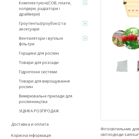
Комплектуючі(COB, плати,
холдери, радіатори і
драйвери)
Гроутенты(гроубокс) та
аксесуари
Вентилятори і вугільні
фільтри
Горщики для рослин
Товари для розсади
Гідропонні системи
Товари для вирощування
рослин
Вимірювальні прилади для
рослинництва
УЦІНКА РОЗПРОДАЖ
Доставка и оплата
Фітосвітильник дл
світлодіоди samsu
Корисна інформація