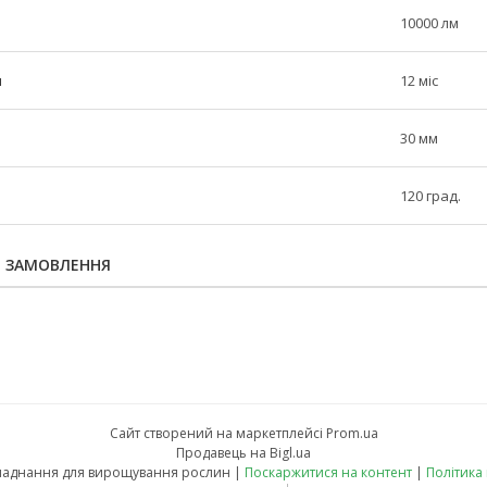
10000 лм
н
12 міс
30 мм
120 град.
Я ЗАМОВЛЕННЯ
Сайт створений на маркетплейсі
Prom.ua
Продавець на Bigl.ua
fito-led.in.ua - обладнання для вирощування рослин |
Поскаржитися на контент
|
Політика