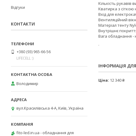
Кількість рукавів 
Відгуки
Кватирка з сіткою 
Вхід для електрока
Вентиляційний вік
КОНТАКТИ
Матеріал тенту Nyl
Внутрішнє покриття
Вага обладнання - 
.
+380 (93) 965-66-56
LIFECELL :)
ІНФОРМАЦІЯ ДЛ
Ціна:
12 340 ₴
Володимир
вул.Красилівська 4-А, Київ, Україна
fito-led.in.ua - обладнання для