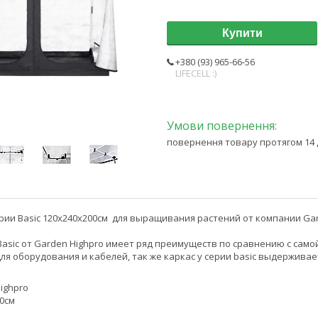
Купити
+380 (93) 965-66-56
LIFECELL :)
повернення товару протягом 14 
ерии Basic 120x240x200см для выращивания растений от компании Gar
Basic от Garden Highpro имеет ряд преимуществ по сравнению с сам
ля оборудования и кабелей, так же каркас у серии basic выдерживает
ighpro
00см