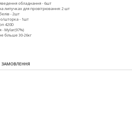
виведення обладнання - 6шт
на липучках для провітрювання: 2 шт
белів - 2шт
но/шторка - 1шт
on 420D
 - Mylar(97%)
не більше 30-26кг
Я ЗАМОВЛЕННЯ