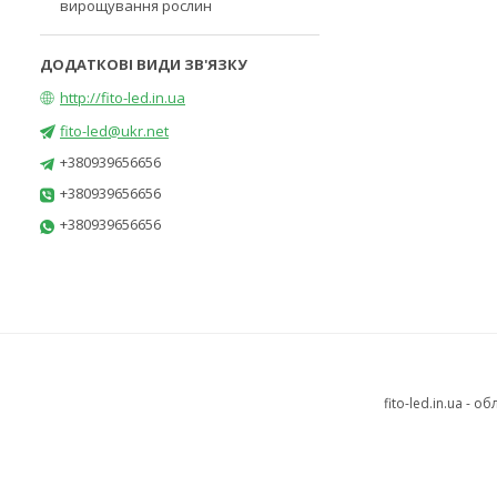
вирощування рослин
http://fito-led.in.ua
fito-led@ukr.net
+380939656656
+380939656656
+380939656656