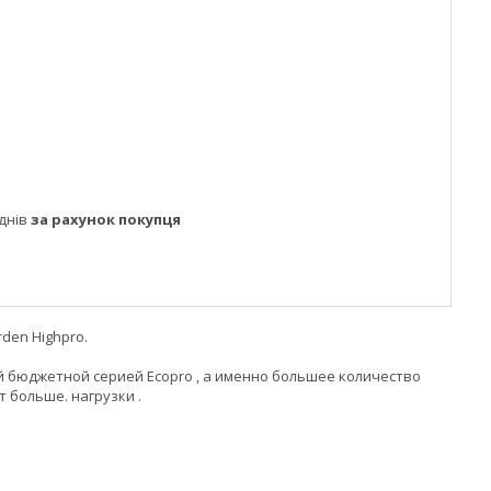
днів
за рахунок покупця
den Highprо.
ой бюджетной серией Ecopro , а именно большее количество
 больше. нагрузки .