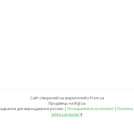
Сайт створений на маркетплейсі
Prom.ua
Продавець на Bigl.ua
fito-led.in.ua - обладнання для вирощування рослин |
Поскаржитися на контент
|
Політика
Select Language
▼