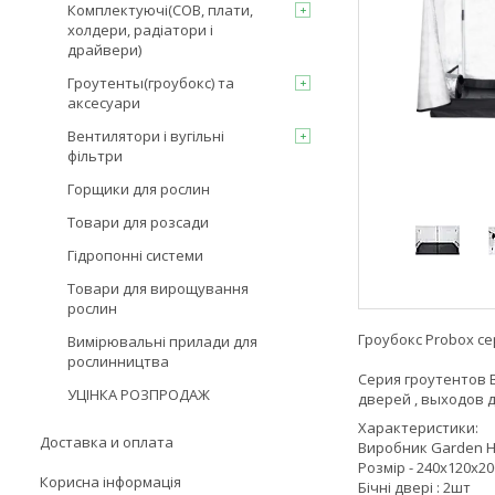
Комплектуючі(COB, плати,
холдери, радіатори і
драйвери)
Гроутенты(гроубокс) та
аксесуари
Вентилятори і вугільні
фільтри
Горщики для рослин
Товари для розсади
Гідропонні системи
Товари для вирощування
рослин
Гроубокс Probox с
Вимірювальні прилади для
рослинництва
Серия гроутентов 
УЦІНКА РОЗПРОДАЖ
дверей , выходов д
Характеристики:
Доставка и оплата
Виробник Garden H
Розмір - 240х120х2
Корисна інформація
Бічні двері : 2шт