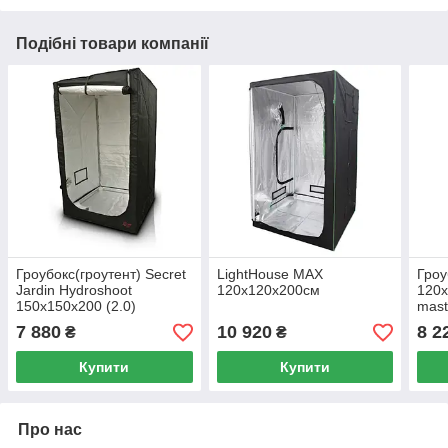
Подібні товари компанії
Гроубокс(гроутент) Secret
LightHouse MAX
Гроу
Jardin Hydroshoot
120x120x200см
120x
150x150x200 (2.0)
mast
7 880
10 920
8 2
₴
₴
Купити
Купити
Про нас