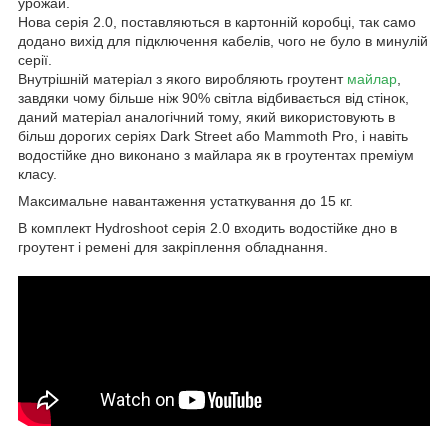
урожай.
Нова серія 2.0, поставляються в картонній коробці, так само
додано вихід для підключення кабелів, чого не було в минулій
серії.
Внутрішній матеріал з якого виробляють гроутент
майлар
,
завдяки чому більше ніж 90% світла відбивається від стінок,
даний матеріал аналогічний тому, який використовують в
більш дорогих серіях Dark Street або Mammoth Pro, і навіть
водостійке дно виконано з майлара як в гроутентах преміум
класу.
Максимальне навантаження устаткування до 15 кг.
В комплект Hydroshoot серія 2.0 входить водостійке дно в
гроутент і ремені для закріплення обладнання.