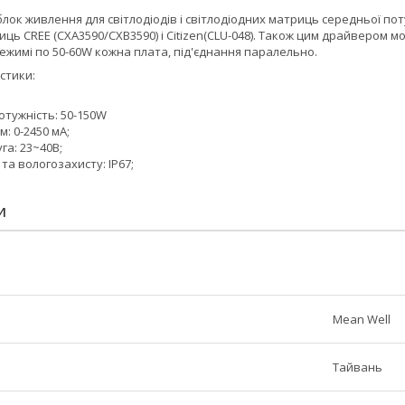
 блок живлення для світлодіодів і світлодіодних матриць середньої по
ць CREE (CXA3590/CXB3590) і Citizen(CLU-048). Також цим драйвером м
режимі по 50-60W кожна плата, під'єднання паралельно.
стики:
отужність: 50-150W
м: 0-2450 мА;
га: 23~40В;
 та вологозахисту: IP67;
И
Mean Well
Тайвань