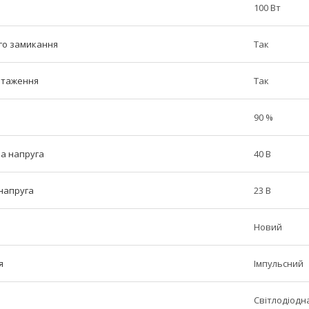
100 Вт
ого замикання
Так
нтаження
Так
90 %
а напруга
40 В
 напруга
23 В
Новий
я
Імпульсний
Світлодіодн