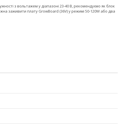
тужності з вольтажем у діапазоні 23-40 В, рекомендуємо як блок
ожна заживити плату GrowBoard (36V) у режимі 50-120W або два