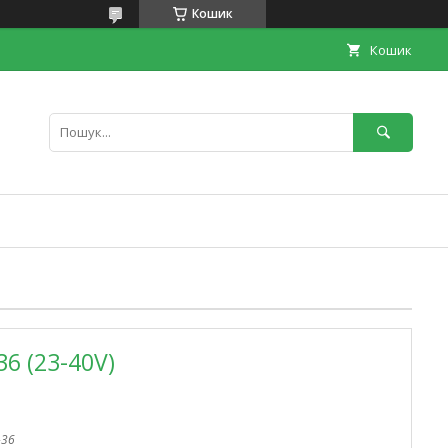
Кошик
Кошик
6 (23-40V)
-36