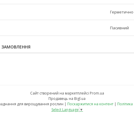
Герметично
Пасивний
Я ЗАМОВЛЕННЯ
Сайт створений на маркетплейсі
Prom.ua
Продавець на Bigl.ua
fito-led.in.ua - обладнання для вирощування рослин |
Поскаржитися на контент
|
Політика
Select Language
▼