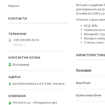
Якісний і надійний
Відгуки
для живлення матри
GrowBoard (36V) у 
КОНТАКТИ
Технічні характери
ККД: 90%;
Номінальна п
Вихідний стру
Вихідна напру
+380 (93) 965-66-56
Cтепінь пило-
LIFECELL :)
ХАРАКТЕРИСТИК
Володимир
Основні
Виробник
вул.Красилівська 4-А, Київ, Україна
Країна виробник
fito-led.in.ua - обладнання для