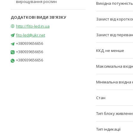
вирощування рослин
Вихідна потужність
Захист від коротк
http://fito-led.in.ua
Захист від перева
fito-led@ukr.net
+380939656656
ККД, не менше
+380939656656
+380939656656
Максимальна вхідн
Мінімальна вхідна
Стан
Тип блоку живленн
Тип індикації