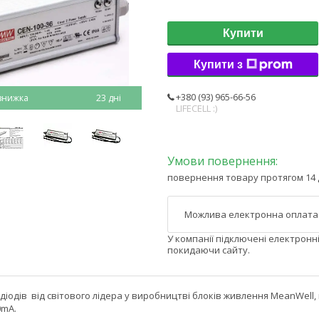
Купити
Купити з
+380 (93) 965-66-56
23 дні
LIFECELL :)
повернення товару протягом 14 
У компанії підключені електронн
покидаючи сайту.
діодів від світового лідера у виробництві блоків живлення MeanWell
0mA.