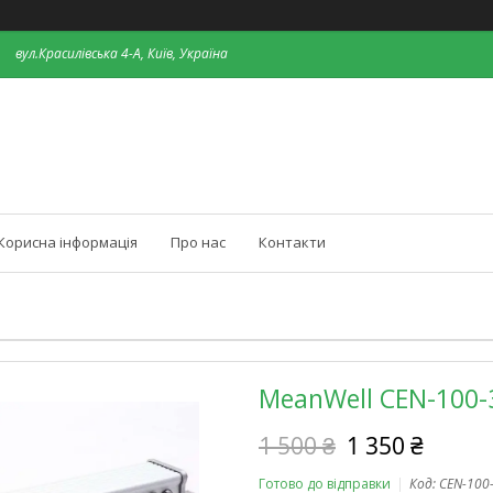
вул.Красилівська 4-А, Київ, Україна
Корисна інформація
Про нас
Контакти
MeanWell CEN-100-3
1 500 ₴
1 350 ₴
Готово до відправки
Код:
CEN-100