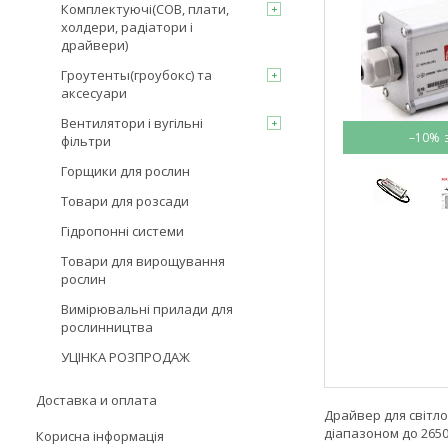
Комплектуючі(COB, плати,
холдери, радіатори і
драйвери)
Гроутенты(гроубокс) та
аксесуари
Вентилятори і вугільні
–10%
фільтри
Горщики для рослин
Товари для розсади
Гідропонні системи
Товари для вирощування
рослин
Вимірювальні прилади для
рослинництва
УЦІНКА РОЗПРОДАЖ
Доставка и оплата
Драйвер для світло
діапазоном до 265
Корисна інформація