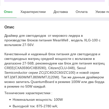
Опис
Характеристики
Доставка
Оплата
Умови п
Опис
Драйвер для светодиодов от мирового лидера в
производстве блоков питания MeanWell , модель XLG-100 с
вольтажом 27-56V.
Качественный и надежный блок питания для светодиодов и
светодиодных матриц средней мощности c вольтажом в
диапазоне 27-56В, рекомендуем как блок для питания матриц
CREE(CXA3590/CXB3590), Citizen(CLU-048), Seoul
Semiconductor серии ZC(ZC40/ZC60/ZC100) и новой серии
MTJ(MTJ60W/MTJ80W/MTJ120W). Так же данным драйвером
можно запитать QuantumBoard в режиме 100W или два борда
в режиме по 50W каждый.
Технические характеристики :
Номинальная мощность: 100W
Выходной ток: 875-2780 мА;