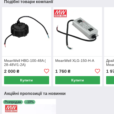
Подібні товари компанії
MeanWell HBG-100-48A (
MeanWell XLG-150-H-A
Драй
28-48V/1-2A)
Mean
2 000
1 760
1 9
₴
₴
Купити
Купити
Акційні пропозиції та новинки
Розпродаж
–10%