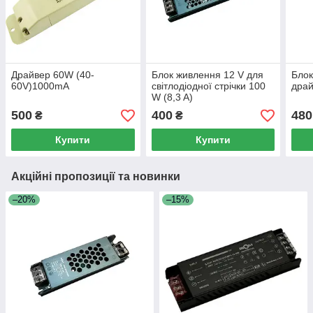
Драйвер 60W (40-
Блок живлення 12 V для
Блок
60V)1000mA
світлодіодної стрічки 100
драй
W (8,3 A)
500
400
480
₴
₴
Купити
Купити
Акційні пропозиції та новинки
–20%
–15%