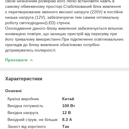
своїм незначним розмірам його легко встановити навіть в
самому обмеженому просторі.Стабілізований блок живлення
є перетворювачем змінного високої напруги (220V) в постійне
низька напруга (12V), забезпечуючи тим самим оптимальну
роботу світлодіодних(LED) стрічок.
Охолодження даного блоку живлення забезпечується вільною
конвекцією повітря, що захищає пристрій від перегріву при
його тривалому використанні.При підключенні освітлювальних
приладів до блоку живлення обов'язково потрібно
дотримуватись полярності.
Приховати
Характеристики
Основні
Країна виробник
Китай
Вихідна потужність
100 Вт
Вихідна напруга
12 В
Вихідний струм, не більше
8.3 А
Захист від короткого
Так